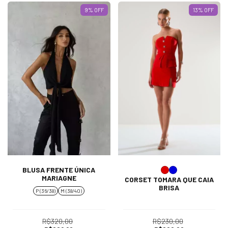
9
% OFF
13
% OFF
BLUSA FRENTE ÚNICA
MARIAGNE
CORSET TOMARA QUE CAIA
BRISA
P (36/38)
M (38/40)
R$320,00
R$230,00