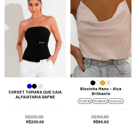
+1
+1
Blusinha Manu - Alça
CORSET TOMARA QUE CAIA
Brilhante
ALFAIATARIA DAFNE
P (36/38)
M (38/40)
G (40/42)
R$230,00
R$153,89
R$200,00
R$80,00