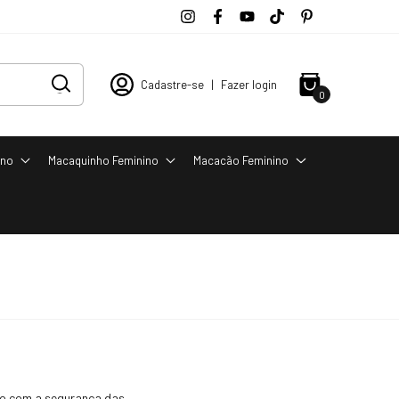
Cadastre-se
|
Fazer login
0
ino
Macaquinho Feminino
Macacão Feminino
ão com a segurança das