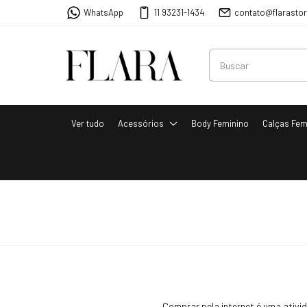
WhatsApp
11 93231-1434
contato@flarasto
Ver tudo
Acessórios
Body Feminino
Calças Fem
Comprar pela internet é uma ativ