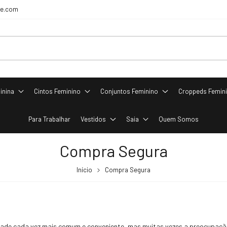
re.com
inina
Cintos Feminino
Conjuntos Feminino
Croppeds Femin
Para Trabalhar
Vestidos
Saia
Quem Somos
Compra Segura
Início
Compra Segura
idade cada vez mais comum e conveniente, mas muitas vezes a preocupaç