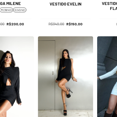
GA MILENE
VESTID
VESTIDO EVELIN
FLA
M (38/40)
G (40/42)
,00
R$200,00
R$340,00
R$150,00