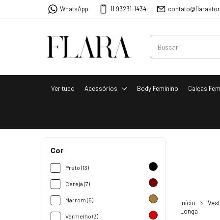
WhatsApp
11 93231-1434
contato@flarasto
Ver tudo
Acessórios
Body Feminino
Calças Fem
Cor
Preto (13)
Cereja (7)
Marrom (5)
Início
Vest
Longa
Vermelho (3)