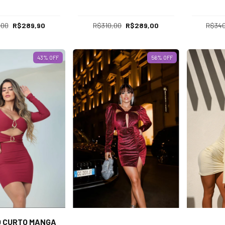
,00
R$289,90
R$310,00
R$289,00
R$340
43
% OFF
56
% OFF
O CURTO MANGA