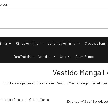
re.com
inina
Cintos Feminino
Conjuntos Feminino
Croppeds Femin
Para Trabalhar
Vestidos
Saia
Quem Somos
Vestido Manga 
Combine elegância e conforto com o Vestido Manga Longa: perfeito par
idos para Balada
Vestido Manga
Exibindo 1-19 de 19 produto