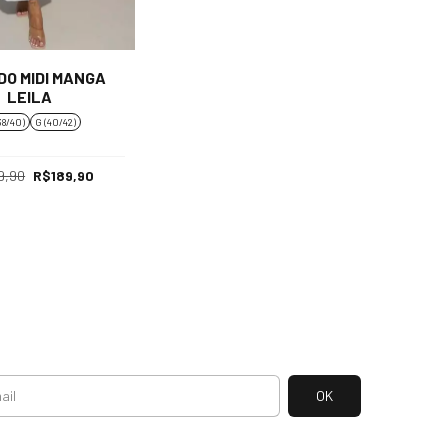
DO MIDI MANGA
LEILA
38/40)
G (40/42)
9,90
R$189,90