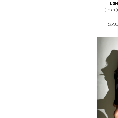
LON
P (36/38)
R$350