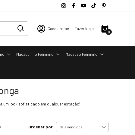
Cadastre-se
|
Fazer login
0
ino
Macaquinho Feminino
Macacão Feminino
Longa
a um look sofisticado em qualquer estação!
Ordenar por
s