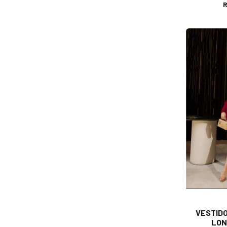
R
VESTID
LON