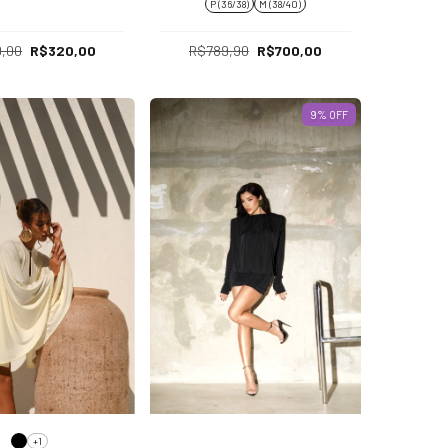
P (36/38)
M (38/40)
,00
R$320,00
R$789,90
R$700,00
9
% OFF
+1