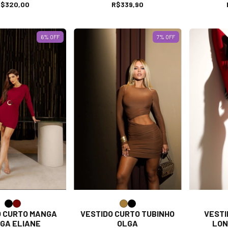
$320,00
R$339,90
6
% OFF
7
% OFF
O CURTO MANGA
VESTIDO CURTO TUBINHO
VESTI
GA ELIANE
OLGA
LON