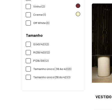
Vinho (2)
Creme (1)
Off White (3)
Tamanho
G (40/42) (2)
M (38/40) (12)
P (36/38) (2)
Tamanho único ( 36 Ao 42) (3)
Tamanho único (36 Ao 42) (1)
VESTIDO