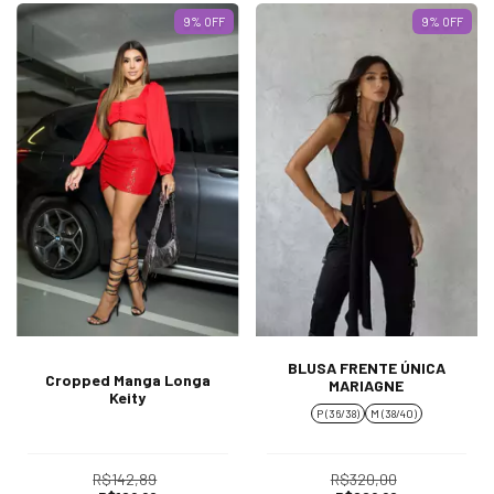
9
% OFF
9
% OFF
BLUSA FRENTE ÚNICA
Cropped Manga Longa
MARIAGNE
Keity
P (36/38)
M (38/40)
R$142,89
R$320,00