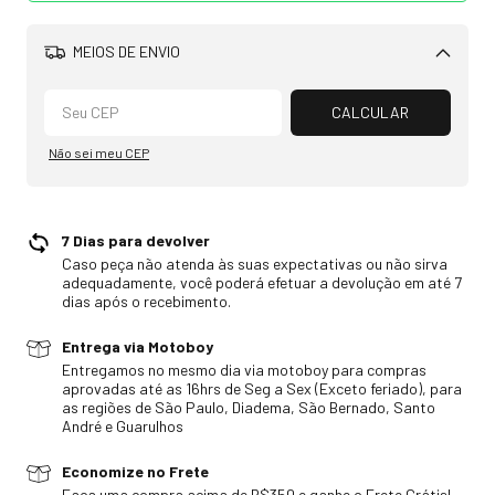
MEIOS DE ENVIO
Alterar CEP
CALCULAR
Não sei meu CEP
7 Dias para devolver
Caso peça não atenda às suas expectativas ou não sirva
adequadamente, você poderá efetuar a devolução em até 7
dias após o recebimento.
Entrega via Motoboy
Entregamos no mesmo dia via motoboy para compras
aprovadas até as 16hrs de Seg a Sex (Exceto feriado), para
as regiões de São Paulo, Diadema, São Bernado, Santo
André e Guarulhos
Economize no Frete
Faça uma compra acima de R$350 e ganhe o Frete Grátis!