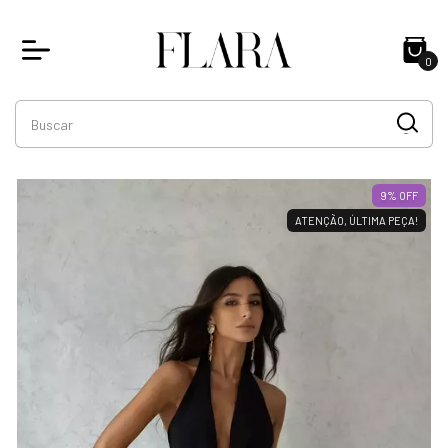
0
9
% OFF
ATENÇÃO, ÚLTIMA PEÇA!