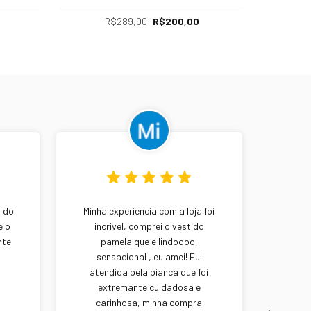
R$289,00
R$200,00
o do
Minha experiencia com a loja foi
Exel
e o
incrivel, comprei o vestido
nte
pamela que e lindoooo,
atend
sensacional , eu amei! Fui
breve
atendida pela bianca que foi
In
extremante cuidadosa e
carinhosa, minha compra