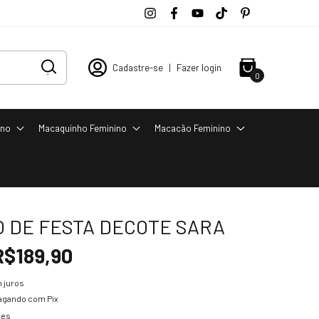
Cadastre-se
|
Fazer login
0
ino
Macaquinho Feminino
Macacão Feminino
O DE FESTA DECOTE SARA
R$189,90
 juros
agando com Pix
hes