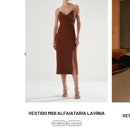
VESTIDO MIDI ALFAIATARIA LAVÍNIA
VE
A LONGA
M (38/40)
G (40/42)