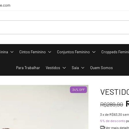
re.com
inina
Cintos Feminino
Conjuntos Feminino
Croppeds Femin
Para Trabalhar
Vestidos
Saia
Quem Somos
VESTID
34
% OFF
R$289,90
3
x de
R$63,30
sem
5% de desconto
p
Ver mais detal