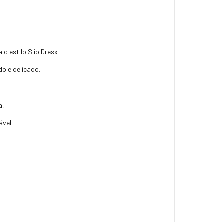
 o estilo Slip Dress
o e delicado.
a,
ável.