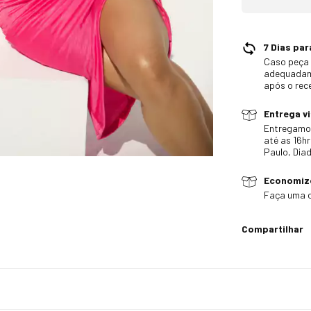
7 Dias par
Caso peça 
adequadame
após o rec
Entrega v
Entregamo
até as 16hr
Paulo, Dia
Economize
Faça uma c
Compartilhar