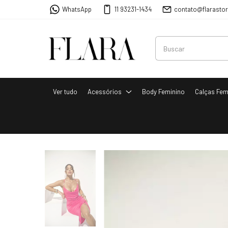
WhatsApp
11 93231-1434
contato@flarasto
Ver tudo
Acessórios
Body Feminino
Calças Fem