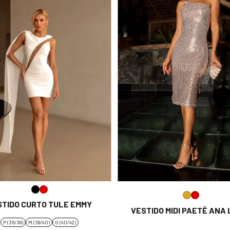
STIDO CURTO TULE EMMY
VESTIDO MIDI PAETÊ ANA 
P (36/38)
M (38/40)
G (40/42)