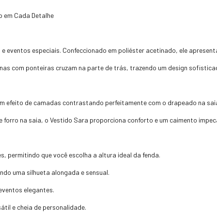
ão em Cada Detalhe
s e eventos especiais. Confeccionado em poliéster acetinado, ele apresenta
as com ponteiras cruzam na parte de trás, trazendo um design sofisticad
a um efeito de camadas contrastando perfeitamente com o drapeado na sai
e forro na saia, o Vestido Sara proporciona conforto e um caimento impec
es, permitindo que você escolha a altura ideal da fenda.
ando uma silhueta alongada e sensual.
eventos elegantes.
til e cheia de personalidade.