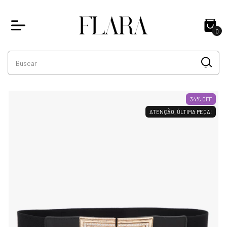
0
34
% OFF
ATENÇÃO, ÚLTIMA PEÇA!