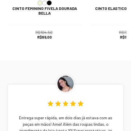
CINTO FEMININO FIVELA DOURADA
CINTO ELASTICO F
BELLA
R$104,50
R$170
R$89,00
R$150
Entrega super rápida, em dois dias já estava com as
peças em mãos! Amei! Além das roupas lindas, o
atendimento da loja é nota 10! Super prestativas, as