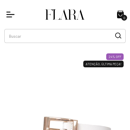
0
24
% OFF
ATENÇÃO, ÚLTIMA PEÇA!