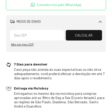
Consulte-nos pelo WhatsApp
MEIOS DE ENVIO
Alterar CEP
CALCULAR
Não sei meu CEP
7 Dias para devolver
Caso peça não atenda às suas expectativas ou não sirva
adequadamente, você poderá efetuar a devolução em até 7
dias após o recebimento.
Entrega via Motoboy
Entregamos no mesmo dia via motoboy para compras
aprovadas até as 16hrs de Seg a Sex (Exceto feriado), para
as regiões de São Paulo, Diadema, São Bernado, Santo
André e Guarulhos